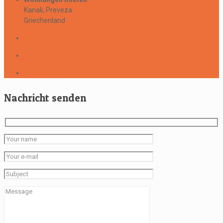
Kanali, Preveza
Griechenland
+30 26820 51000
info@villapappas.com
villapappas.com
Nachricht senden