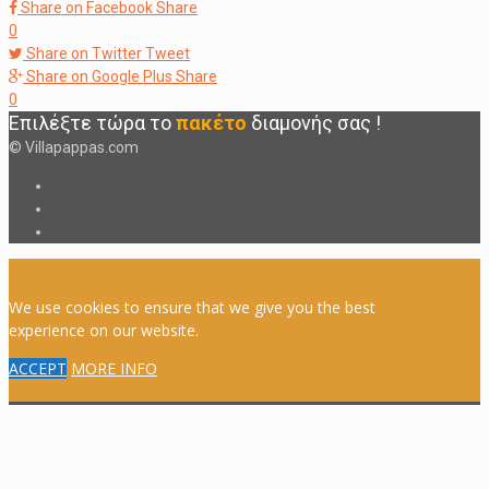
Share on Facebook
Share
0
Share on Twitter
Tweet
Share on Google Plus
Share
0
Επιλέξτε τώρα το
πακέτο
διαμονής
σας
!
© Villapappas.com
We use cookies to ensure that we give you the best
experience on our website.
ACCEPT
MORE INFO