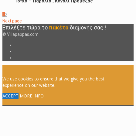
Τοπία – Παραλία , Κανάλι Πρέβεζας
1
2
Next page
Επιλέξτε τώρα το
πακέτο
διαμονής
σας
!
© Villapappas.com
We use cookies to ensure that we give you the best
experience on our website.
ACCEPT
MORE INFO