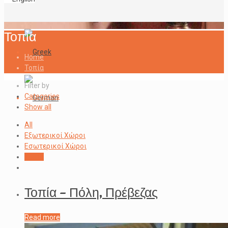
Τοπία
Home
Τοπία
Filter by
Categories
Show all
All
Εξωτερικοί Χώροι
Εσωτερικοί Χώροι
Τοπία
Τοπία – Πόλη, Πρέβεζας
Read more